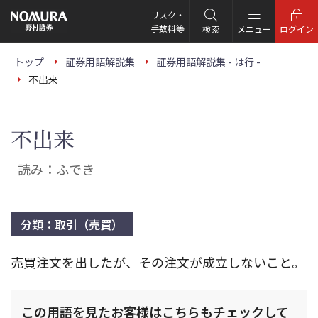
こ
の
リスク・
ペ
手数料等
検索
メニュー
ログイン
ー
ジ
の
トップ
証券用語解説集
証券用語解説集 - は行 -
本
不出来
文
へ
不出来
読み：ふでき
分類：取引（売買）
売買注文を出したが、その注文が成立しないこと。
この用語を見たお客様はこちらもチェックして