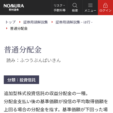
こ
の
リスク・
ペ
手数料等
検索
メニュー
ログイン
ー
ジ
の
トップ
証券用語解説集
証券用語解説集 - は行 -
本
普通分配金
文
へ
普通分配金
読み：ふつうぶんぱいきん
分類：投資信託
追加型株式投資信託の収益分配金の一種。
分配金支払い後の基準価額が投信の平均取得価額を
上回る場合の分配金を指す。基準価額が下回った場