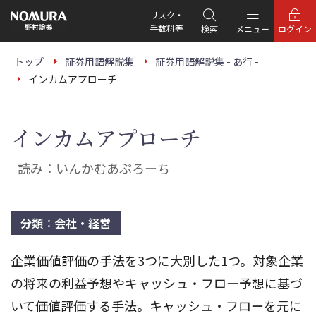
こ
の
リスク・
ペ
手数料等
検索
メニュー
ログイン
ー
ジ
の
トップ
証券用語解説集
証券用語解説集 - あ行 -
本
インカムアプローチ
文
へ
インカムアプローチ
読み：いんかむあぷろーち
分類：会社・経営
企業価値評価の手法を3つに大別した1つ。対象企業
の将来の利益予想やキャッシュ・フロー予想に基づ
いて価値評価する手法。キャッシュ・フローを元に