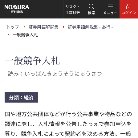
こ
の
リスク・
ペ
手数料等
検索
メニュー
ログイン
ー
ジ
の
トップ
証券用語解説集
証券用語解説集 - あ行 -
本
一般競争入札
文
へ
一般競争入札
読み：いっぱんきょうそうにゅうさつ
分類：経済
国や地方公共団体などが行う公共事業や物品などの
調達に際し、入札情報を公告したうえで参加申込を
募り、競争入札によって契約者を決める方法。一般