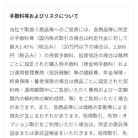
手数料等およびリスクについて
当社で取扱う商品等へのご投資には、各商品等に所定
の手数料等（国内株式取引の場合は約定代金に対して
最大1.43％（税込み）（20万円以下の場合は、2,860
円（税込み））の売買手数料、投資信託の場合は銘柄
ごとに設定された購入時手数料（換金時手数料）およ
び運用管理費用（信託報酬）等の諸経費、年金保険・
終身保険・養老保険の場合は商品ごとに設定された契
約時・運用期間中にご負担いただく費用および一定期
間内の解約時の解約控除、等）をご負担いただく場合
があります。また、各商品等には価格の変動等による
損失が生じるおそれがあります。信用取引、先物・オ
プション取引をご利用いただく場合は、所定の委託保
証金または委託証拠金をいただきます。信用取引、先