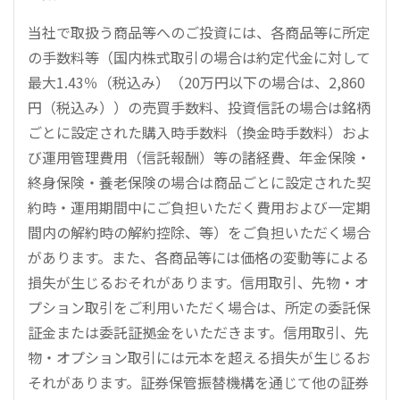
当社で取扱う商品等へのご投資には、各商品等に所定
の手数料等（国内株式取引の場合は約定代金に対して
最大1.43％（税込み）（20万円以下の場合は、2,860
円（税込み））の売買手数料、投資信託の場合は銘柄
ごとに設定された購入時手数料（換金時手数料）およ
び運用管理費用（信託報酬）等の諸経費、年金保険・
終身保険・養老保険の場合は商品ごとに設定された契
約時・運用期間中にご負担いただく費用および一定期
間内の解約時の解約控除、等）をご負担いただく場合
があります。また、各商品等には価格の変動等による
損失が生じるおそれがあります。信用取引、先物・オ
プション取引をご利用いただく場合は、所定の委託保
証金または委託証拠金をいただきます。信用取引、先
物・オプション取引には元本を超える損失が生じるお
それがあります。証券保管振替機構を通じて他の証券