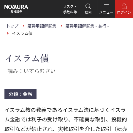
こ
の
リスク・
ペ
手数料等
検索
メニュー
ログイン
ー
ジ
の
トップ
証券用語解説集
証券用語解説集 - あ行 -
本
イスラム債
文
へ
イスラム債
読み：いすらむさい
分類：金融
イスラム教の教義であるイスラム法に基づくイスラ
ム金融では利子の受け取り、不確実な取引、投機的
取引などが禁止され、実物取引を介した取引（転売