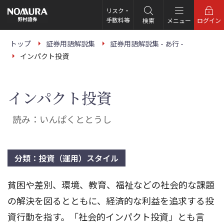
こ
の
リスク・
ペ
手数料等
検索
メニュー
ログイン
ー
ジ
の
トップ
証券用語解説集
証券用語解説集 - あ行 -
本
インパクト投資
文
へ
インパクト投資
読み：いんぱくととうし
分類：投資（運用）スタイル
貧困や差別、環境、教育、福祉などの社会的な課題
の解決を図るとともに、経済的な利益を追求する投
資行動を指す。「社会的インパクト投資」とも言