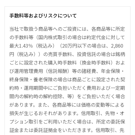
手数料等およびリスクについて
当社で取扱う商品等へのご投資には、各商品等に所定
の手数料等（国内株式取引の場合は約定代金に対して
最大1.43％（税込み）（20万円以下の場合は、2,860
円（税込み））の売買手数料、投資信託の場合は銘柄
ごとに設定された購入時手数料（換金時手数料）およ
び運用管理費用（信託報酬）等の諸経費、年金保険・
終身保険・養老保険の場合は商品ごとに設定された契
約時・運用期間中にご負担いただく費用および一定期
間内の解約時の解約控除、等）をご負担いただく場合
があります。また、各商品等には価格の変動等による
損失が生じるおそれがあります。信用取引、先物・オ
プション取引をご利用いただく場合は、所定の委託保
証金または委託証拠金をいただきます。信用取引、先