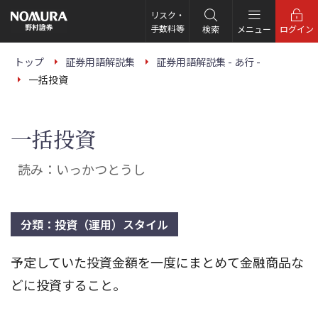
こ
の
リスク・
ペ
手数料等
検索
メニュー
ログイン
ー
ジ
の
トップ
証券用語解説集
証券用語解説集 - あ行 -
本
一括投資
文
へ
一括投資
読み：いっかつとうし
分類：投資（運用）スタイル
予定していた投資金額を一度にまとめて金融商品な
どに投資すること。