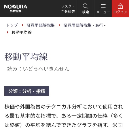
こ
の
リスク・
ペ
手数料等
検索
メニュー
ログイン
ー
ジ
の
トップ
証券用語解説集
証券用語解説集 - あ行 -
本
移動平均線
文
へ
移動平均線
読み：いどうへいきんせん
分類：分析・指標
株価や外国為替のテクニカル分析において使用され
る最も基本的な指標で、ある一定期間の価格（多く
は終値）の平均を結んでできたグラフを指す。米国