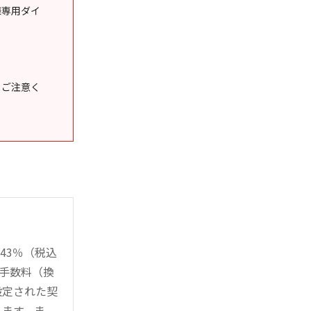
様専用ダイ
うご注意く
43％（税込
時手数料（換
設定された契
ります。ま