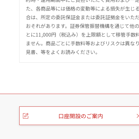
た、各商品等には価格の変動等による損失が生じ
合は、所定の委託保証金または委託証拠金をいた
おそれがあります。証券保管振替機構を通じて他
とに11,000円（税込み）を上限額として移管手
ません。商品ごとに手数料等およびリスクは異な
見書、等をよくお読みください。
こ
の
ペ
ー
口座開設のご案内
ジ
の
本
文
へ