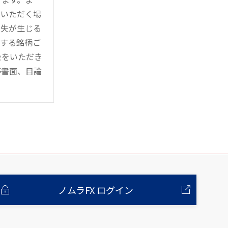
用いただく場
損失が生じる
管する銘柄ご
金をいただき
等書面、目論
ノムラFX ログイン