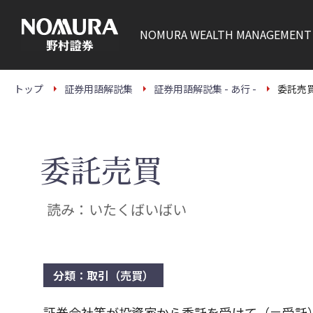
こ
の
ペ
NOMURA
WEALTH MANAGEMENT
ー
ジ
の
本
文
トップ
証券用語解説集
証券用語解説集 - あ行 -
委託売
へ
委託売買
読み：いたくばいばい
分類：取引（売買）
証券会社等が投資家から委託を受けて（＝受託