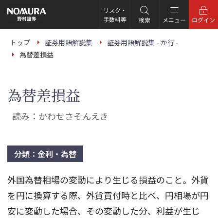
こ
の
リスク・
ペ
手数料等
検索
メニュー
ログイン
ー
ジ
の
トップ
証券用語解説集
証券用語解説集 - か行 -
本
為替差損益
文
へ
為替差損益
読み：かわせさそんえき
分類：金利・為替
外国為替相場の変動により生じる損益のこと。外貨
を円に換算する際、外貨買付時と比べ、円相場が円
安に変動した場合、その変動した分、利益が生じ