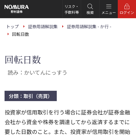
こ
の
リスク・
ペ
手数料等
検索
メニュー
ログイン
ー
ジ
の
トップ
証券用語解説集
証券用語解説集 - か行 -
本
回転日数
文
へ
回転日数
読み：かいてんにっすう
分類：取引（売買）
投資家が信用取引を行う場合に証券会社が証券金融
会社から資金や株券を調達してから返済するまでに
要した日数のこと。また、投資家が信用取引を開始