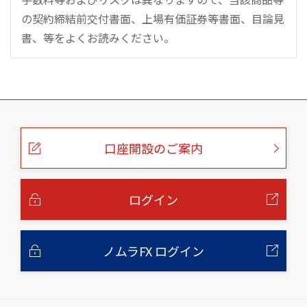
の契約締結前交付書面、上場有価証券等書面、目論見
書、等をよくお読みください。
こ
の
ペ
ー
口座開設のご案内
ジ
の
本
文
へ
ログイン
ノムラFX ログイン