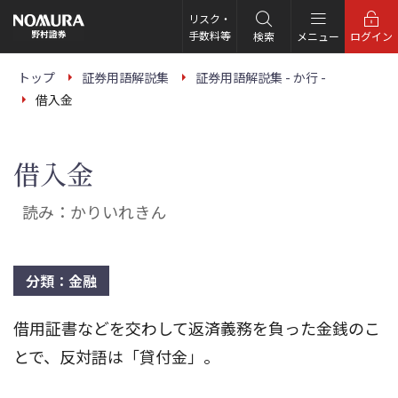
こ
の
リスク・
ペ
手数料等
検索
メニュー
ログイン
ー
ジ
の
トップ
証券用語解説集
証券用語解説集 - か行 -
本
借入金
文
へ
借入金
読み：かりいれきん
分類：金融
借用証書などを交わして返済義務を負った金銭のこ
とで、反対語は「貸付金」。