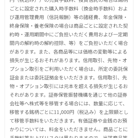
ごとに設定された購入時手数料（換金時手数料）およ
び運用管理費用（信託報酬）等の諸経費、年金保険・
終身保険・養老保険の場合は商品ごとに設定された契
約時・運用期間中にご負担いただく費用および一定期
間内の解約時の解約控除、等）をご負担いただく場合
があります。また、各商品等には価格の変動等による
損失が生じるおそれがあります。信用取引、先物・オ
プション取引をご利用いただく場合は、所定の委託保
証金または委託証拠金をいただきます。信用取引、先
物・オプション取引には元本を超える損失が生じるお
それがあります。証券保管振替機構を通じて他の証券
会社等へ株式等を移管する場合には、数量に応じて、
移管する銘柄ごとに11,000円（税込み）を上限額とし
て移管手数料をいただきます。有価証券や金銭のお預
かりについては、料金をいただきません。商品ごとに
手数料等およびリスクは異なりますので、当該商品等