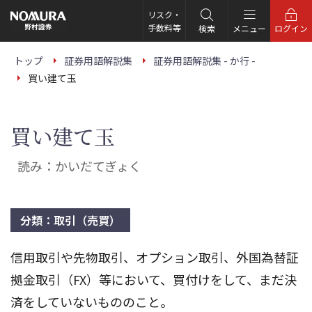
こ
の
リスク・
ペ
手数料等
検索
メニュー
ログイン
ー
ジ
の
トップ
証券用語解説集
証券用語解説集 - か行 -
本
買い建て玉
文
へ
買い建て玉
読み：かいだてぎょく
分類：取引（売買）
信用取引や先物取引、オプション取引、外国為替証
拠金取引（FX）等において、買付けをして、まだ決
済をしていないもののこと。