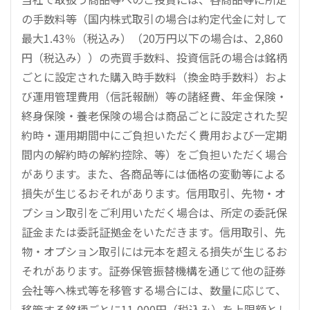
の手数料等（国内株式取引の場合は約定代金に対して
最大1.43％（税込み）（20万円以下の場合は、2,860
円（税込み））の売買手数料、投資信託の場合は銘柄
ごとに設定された購入時手数料（換金時手数料）およ
び運用管理費用（信託報酬）等の諸経費、年金保険・
終身保険・養老保険の場合は商品ごとに設定された契
約時・運用期間中にご負担いただく費用および一定期
間内の解約時の解約控除、等）をご負担いただく場合
があります。また、各商品等には価格の変動等による
損失が生じるおそれがあります。信用取引、先物・オ
プション取引をご利用いただく場合は、所定の委託保
証金または委託証拠金をいただきます。信用取引、先
物・オプション取引には元本を超える損失が生じるお
それがあります。証券保管振替機構を通じて他の証券
会社等へ株式等を移管する場合には、数量に応じて、
移管する銘柄ごとに11,000円（税込み）を上限額とし