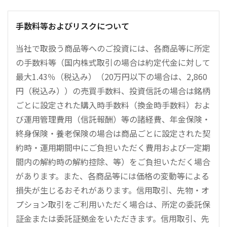
手数料等およびリスクについて
当社で取扱う商品等へのご投資には、各商品等に所定
の手数料等（国内株式取引の場合は約定代金に対して
最大1.43％（税込み）（20万円以下の場合は、2,860
円（税込み））の売買手数料、投資信託の場合は銘柄
ごとに設定された購入時手数料（換金時手数料）およ
び運用管理費用（信託報酬）等の諸経費、年金保険・
終身保険・養老保険の場合は商品ごとに設定された契
約時・運用期間中にご負担いただく費用および一定期
間内の解約時の解約控除、等）をご負担いただく場合
があります。また、各商品等には価格の変動等による
損失が生じるおそれがあります。信用取引、先物・オ
プション取引をご利用いただく場合は、所定の委託保
証金または委託証拠金をいただきます。信用取引、先