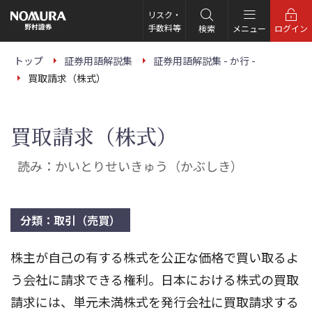
こ
の
リスク・
ペ
手数料等
検索
メニュー
ログイン
ー
ジ
の
トップ
証券用語解説集
証券用語解説集 - か行 -
本
買取請求（株式）
文
へ
買取請求（株式）
読み：かいとりせいきゅう（かぶしき）
分類：取引（売買）
株主が自己の有する株式を公正な価格で買い取るよ
う会社に請求できる権利。日本における株式の買取
請求には、単元未満株式を発行会社に買取請求する