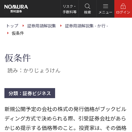
こ
の
リスク・
ペ
手数料等
検索
メニュー
ログイン
ー
ジ
の
トップ
証券用語解説集
証券用語解説集 - か行 -
本
仮条件
文
へ
仮条件
読み：かりじょうけん
分類：証券ビジネス
新規公開予定の会社の株式の発行価格がブックビル
ディング方式で決められる際、引受証券会社があら
かじめ提示する価格帯のこと。投資家は、その価格