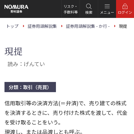
こ
の
リスク・
ペ
手数料等
検索
メニュー
ログイン
ー
ジ
の
トップ
証券用語解説集
証券用語解説集 - か行 -
現提
本
文
へ
現提
読み：げんてい
分類：取引（売買）
信用取引等の決済方法(＝弁済)で、売り建ての株式
を決済するときに、売り付けた株式を渡して、代金
を受け取ることをいう。
現渡し、または品渡しとも呼ぶ。