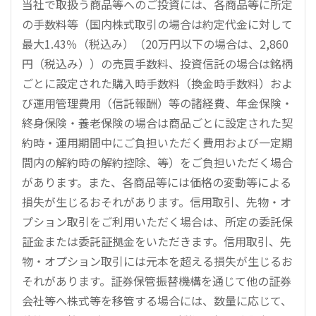
当社で取扱う商品等へのご投資には、各商品等に所定
の手数料等（国内株式取引の場合は約定代金に対して
最大1.43％（税込み）（20万円以下の場合は、2,860
円（税込み））の売買手数料、投資信託の場合は銘柄
ごとに設定された購入時手数料（換金時手数料）およ
び運用管理費用（信託報酬）等の諸経費、年金保険・
終身保険・養老保険の場合は商品ごとに設定された契
約時・運用期間中にご負担いただく費用および一定期
間内の解約時の解約控除、等）をご負担いただく場合
があります。また、各商品等には価格の変動等による
損失が生じるおそれがあります。信用取引、先物・オ
プション取引をご利用いただく場合は、所定の委託保
証金または委託証拠金をいただきます。信用取引、先
物・オプション取引には元本を超える損失が生じるお
それがあります。証券保管振替機構を通じて他の証券
会社等へ株式等を移管する場合には、数量に応じて、