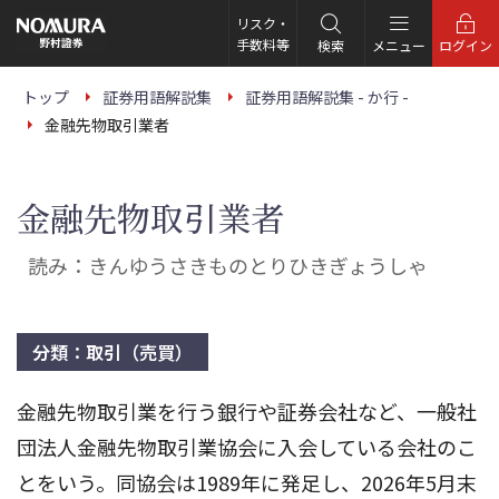
こ
の
リスク・
ペ
手数料等
検索
メニュー
ログイン
ー
ジ
の
トップ
証券用語解説集
証券用語解説集 - か行 -
本
金融先物取引業者
文
へ
金融先物取引業者
読み：きんゆうさきものとりひきぎょうしゃ
分類：取引（売買）
金融先物取引業を行う銀行や証券会社など、一般社
団法人金融先物取引業協会に入会している会社のこ
とをいう。同協会は1989年に発足し、2026年5月末