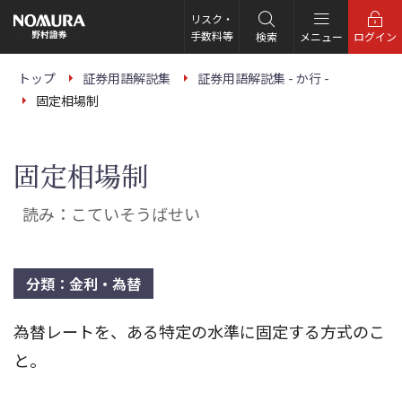
こ
の
リスク・
ペ
手数料等
検索
メニュー
ログイン
ー
ジ
の
トップ
証券用語解説集
証券用語解説集 - か行 -
本
固定相場制
文
へ
固定相場制
読み：こていそうばせい
分類：金利・為替
為替レートを、ある特定の水準に固定する方式のこ
と。