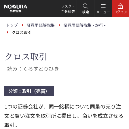
こ
の
リスク・
ペ
手数料等
検索
メニュー
ログイン
ー
ジ
の
トップ
証券用語解説集
証券用語解説集 - か行 -
本
クロス取引
文
へ
クロス取引
読み：くろすとりひき
分類：取引（売買）
1つの証券会社が、同一銘柄について同量の売り注
文と買い注文を取引所に提出し、商いを成立させる
取引。