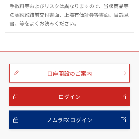
手数料等およびリスクは異なりますので、当該商品等
の契約締結前交付書面、上場有価証券等書面、目論見
書、等をよくお読みください。
こ
の
ペ
ー
口座開設のご案内
ジ
の
本
文
へ
ログイン
ノムラFX ログイン