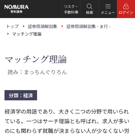
こ
の
リスク・
ペ
手数料等
検索
メニュー
ログイン
ー
ジ
の
トップ
証券用語解説集
証券用語解説集 - ま行 -
本
マッチング理論
文
へ
マッチング理論
読み：まっちんぐりろん
分類：経済
経済学の用語であり、大きく二つの分野で用いられ
ている。一つはサーチ理論とも呼ばれ、求人が多い
のにも関わらず就職が決まらない人が少なくない労