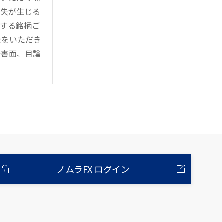
損失が生じる
管する銘柄ご
金をいただき
等書面、目論
ノムラFX ログイン