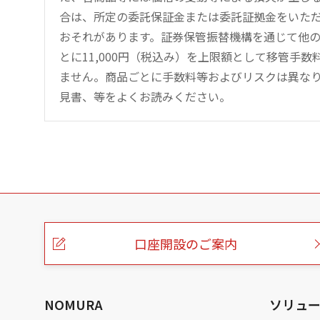
合は、所定の委託保証金または委託証拠金をいた
おそれがあります。証券保管振替機構を通じて他
とに11,000円（税込み）を上限額として移管手
ません。商品ごとに手数料等およびリスクは異な
見書、等をよくお読みください。
こ
の
ペ
ー
口座開設のご案内
ジ
の
本
文
へ
NOMURA
ソリュ