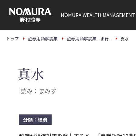
こ
の
ペ
NOMURA
WEALTH MANAGEMENT
ー
ジ
の
本
文
トップ
証券用語解説集
証券用語解説集 - ま行 -
真水
へ
真水
読み：まみず
分類：経済
政府が経済対策を発表すると、「事業規模10