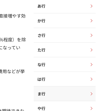
あ行
直接増やす効
か行
さ行
％程度）を除
になってい
た行
な行
費用などが挙
は行
ま行
や行
は期待できな