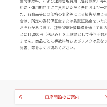
金時手数料）および運用管理費用（信託報酬）等
約時・運用期間中にご負担いただく費用および一
た、各商品等には価格の変動等による損失が生じ
合は、所定の委託保証金または委託証拠金をいた
おそれがあります。証券保管振替機構を通じて他
とに11,000円（税込み）を上限額として移管手
ません。商品ごとに手数料等およびリスクは異な
見書、等をよくお読みください。
こ
の
ペ
ー
口座開設のご案内
ジ
の
本