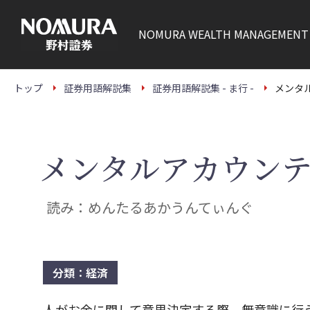
こ
の
ペ
NOMURA
WEALTH MANAGEMENT
ー
ジ
の
本
文
トップ
証券用語解説集
証券用語解説集 - ま行 -
メンタ
へ
メンタルアカウンテ
読み：めんたるあかうんてぃんぐ
分類：経済
人がお金に関して意思決定する際、無意識に行