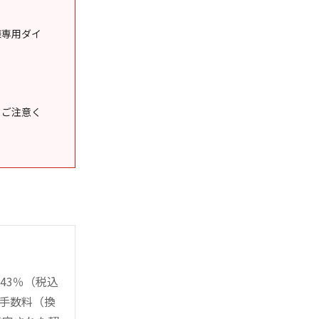
様専用ダイ
うご注意く
43％（税込
時手数料（換