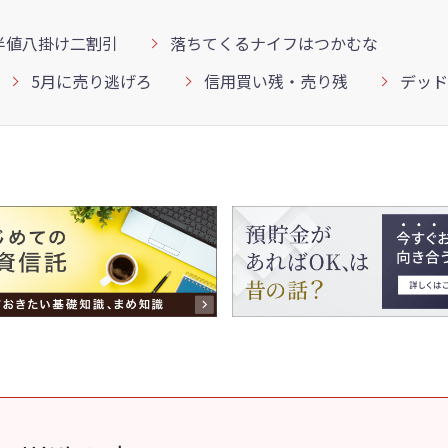
半値八掛け二割引
落ちてくるナイフはつかむな
5月に売り逃げろ
信用買い残・売り残
デッド