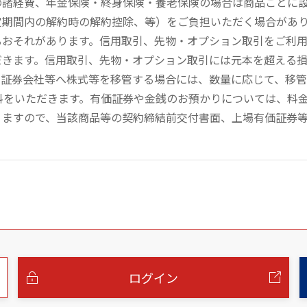
の諸経費、年金保険・終身保険・養老保険の場合は商品ごとに
定期間内の解約時の解約控除、等）をご負担いただく場合があ
るおそれがあります。信用取引、先物・オプション取引をご利
だきます。信用取引、先物・オプション取引には元本を超える
の証券会社等へ株式等を移管する場合には、数量に応じて、移
数料をいただきます。有価証券や金銭のお預かりについては、料
りますので、当該商品等の契約締結前交付書面、上場有価証券
ログイン