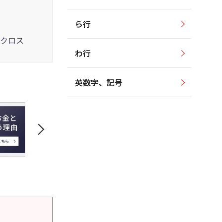
ら行
クロス
わ行
英数字、記号