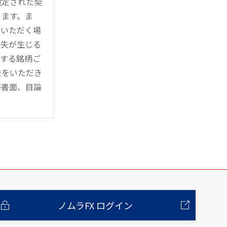
設定された契
ります。ま
用いただく場
損失が生じる
管する銘柄ご
金をいただき
等書面、目論
ノムラFX ログイン