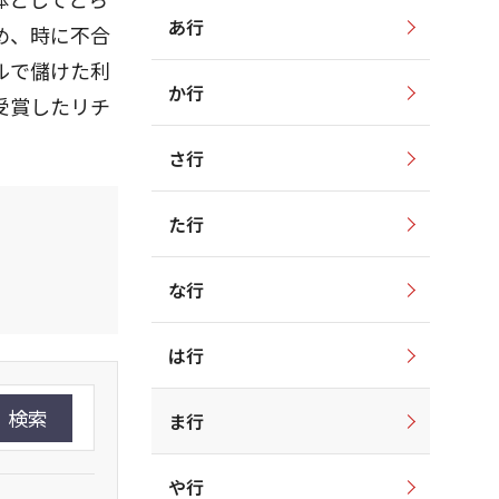
あ行
め、時に不合
ルで儲けた利
か行
受賞したリチ
さ行
た行
な行
は行
検索
ま行
や行