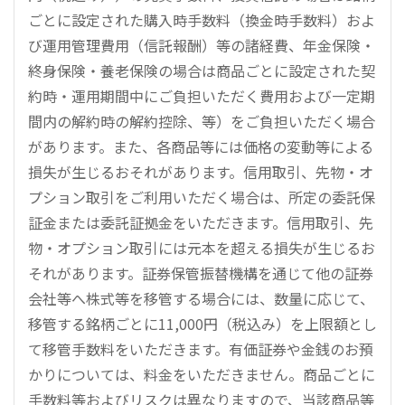
ごとに設定された購入時手数料（換金時手数料）およ
び運用管理費用（信託報酬）等の諸経費、年金保険・
終身保険・養老保険の場合は商品ごとに設定された契
約時・運用期間中にご負担いただく費用および一定期
間内の解約時の解約控除、等）をご負担いただく場合
があります。また、各商品等には価格の変動等による
損失が生じるおそれがあります。信用取引、先物・オ
プション取引をご利用いただく場合は、所定の委託保
証金または委託証拠金をいただきます。信用取引、先
物・オプション取引には元本を超える損失が生じるお
それがあります。証券保管振替機構を通じて他の証券
会社等へ株式等を移管する場合には、数量に応じて、
移管する銘柄ごとに11,000円（税込み）を上限額とし
て移管手数料をいただきます。有価証券や金銭のお預
かりについては、料金をいただきません。商品ごとに
手数料等およびリスクは異なりますので、当該商品等