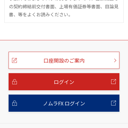
の契約締結前交付書面、上場有価証券等書面、目論見
書、等をよくお読みください。
こ
の
ペ
ー
口座開設のご案内
ジ
の
本
文
へ
ログイン
ノムラFX ログイン