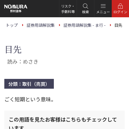
こ
の
リスク・
ペ
手数料等
検索
メニュー
ログイン
ー
ジ
の
トップ
証券用語解説集
証券用語解説集 - ま行 -
目先
本
文
へ
目先
読み：めさき
分類：取引（売買）
ごく短期という意味。
この用語を見たお客様はこちらもチェックして
います