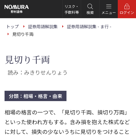
こ
の
リスク・
ペ
手数料等
検索
メニュー
ログイン
ー
ジ
の
トップ
証券用語解説集
証券用語解説集 - ま行 -
本
見切り千両
文
へ
見切り千両
読み：みきりせんりょう
分類：相場・格言・由来
相場の格言の一つで、「見切り千両、損切り万両」
といった使われ方もする。含み損を抱えた株式など
に対して、損失の少ないうちに見切りをつけること