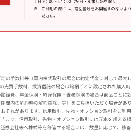
土日 9：00～17：00（祝日・年末年始を除く）
ご利用の際には、電話番号をお間違えのないよ
ださい。
定の手数料等（国内株式取引の場合は約定代金に対して最大1.
））の売買手数料、投資信託の場合は銘柄ごとに設定された購入
の諸経費、年金保険・終身保険・養老保険の場合は商品ごとに
定期間内の解約時の解約控除、等）をご負担いただく場合があ
るおそれがあります。信用取引、先物・オプション取引をご利
だきます。信用取引、先物・オプション取引には元本を超える
の証券会社等へ株式等を移管する場合には、数量に応じて、移