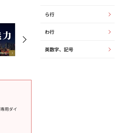
ら行
わ行
英数字、記号
様専用ダイ