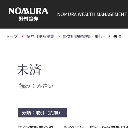
こ
の
ペ
NOMURA
WEALTH MANAGEMENT
ー
ジ
の
本
文
トップ
証券用語解説集
証券用語解説集 - ま行 -
未済
へ
未済
読み：みさい
分類：取引（売買）
未決済勘定の略。一般的には、取引の受渡期日