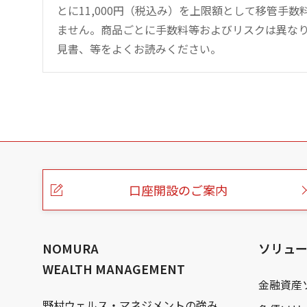
とに11,000円（税込み）を上限額として移管手
ません。商品ごとに手数料等およびリスクは異な
見書、等をよくお読みください。
こ
の
ペ
ー
口座開設のご案内
ジ
の
本
文
へ
NOMURA
ソリュ
WEALTH MANAGEMENT
金融資産
野村ウェルス・マネジメントの強み