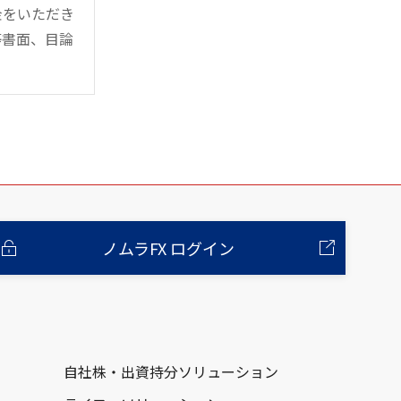
金をいただき
等書面、目論
ノムラFX ログイン
自社株・出資持分ソリューション