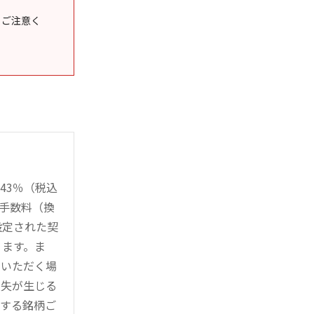
うご注意く
43％（税込
時手数料（換
設定された契
ります。ま
用いただく場
損失が生じる
管する銘柄ご