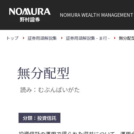
こ
の
ペ
NOMURA
WEALTH MANAGEMENT
ー
ジ
の
本
文
トップ
証券用語解説集
証券用語解説集 - ま行 -
無分配
へ
無分配型
読み：むぶんぱいがた
分類：投資信託
投資信託の運用で得られた収益について、運用