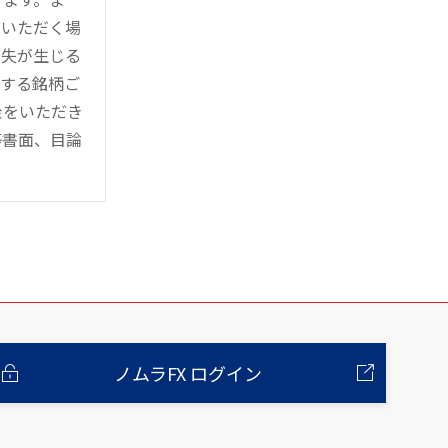
用いただく場
損失が生じる
管する銘柄ご
金をいただき
等書面、目論
ノムラFX ログイン