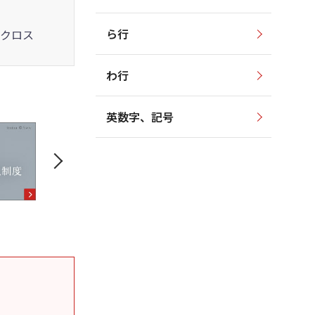
ら行
クロス
わ行
英数字、記号