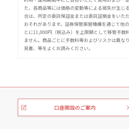
た、各商品等には価格の変動等による損失が生じ
合は、所定の委託保証金または委託証拠金をいた
おそれがあります。証券保管振替機構を通じて他
とに11,000円（税込み）を上限額として移管手
ません。商品ごとに手数料等およびリスクは異な
見書、等をよくお読みください。
こ
の
ペ
ー
口座開設のご案内
ジ
の
本
文
へ