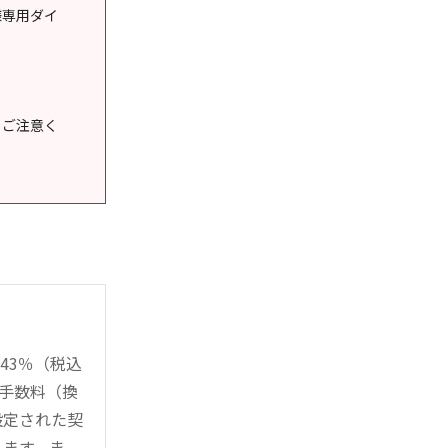
様専用ダイ
うご注意く
43％（税込
時手数料（換
設定された契
ります。ま