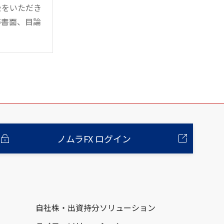
金をいただき
等書面、目論
ノムラFX ログイン
自社株・出資持分ソリューション