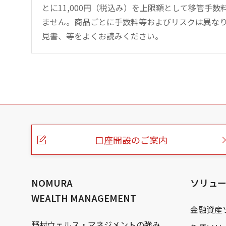
とに11,000円（税込み）を上限額として移管手
ません。商品ごとに手数料等およびリスクは異な
見書、等をよくお読みください。
こ
の
ペ
ー
口座開設のご案内
ジ
の
本
文
へ
NOMURA
ソリュ
WEALTH MANAGEMENT
金融資産
野村ウェルス・マネジメントの強み