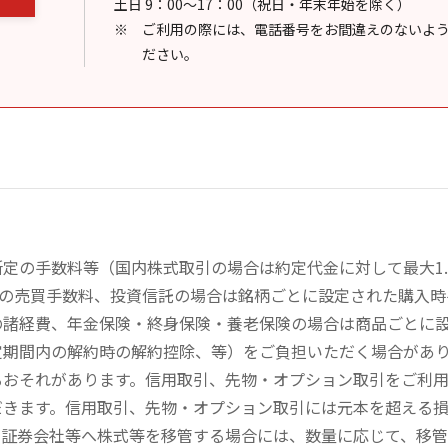
土日 9：00～17：00（祝日・年末年始を除く）
ご利用の際には、電話番号をお間違えのないよ
ださい。
定の手数料等（国内株式取引の場合は約定代金に対して最大1.
））の売買手数料、投資信託の場合は銘柄ごとに設定された購入
の諸経費、年金保険・終身保険・養老保険の場合は商品ごとに
定期間内の解約時の解約控除、等）をご負担いただく場合があ
るおそれがあります。信用取引、先物・オプション取引をご利
だきます。信用取引、先物・オプション取引には元本を超える
の証券会社等へ株式等を移管する場合には、数量に応じて、移