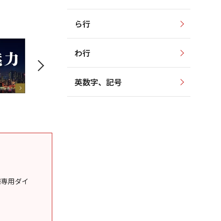
ら行
わ行
英数字、記号
様専用ダイ