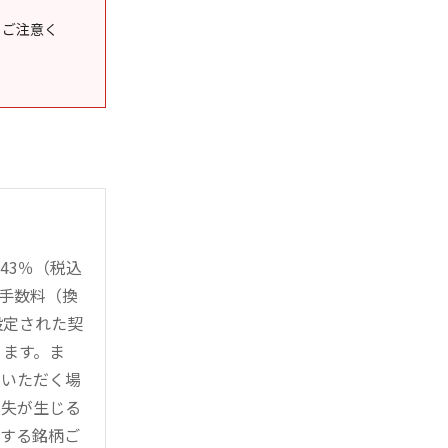
うご注意く
43％（税込
時手数料（換
設定された契
ります。ま
用いただく場
損失が生じる
管する銘柄ご