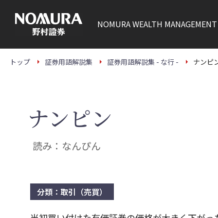
こ
の
ペ
NOMURA
WEALTH MANAGEMENT
ー
ジ
の
本
文
トップ
証券用語解説集
証券用語解説集 - な行 -
ナンピ
へ
ナンピン
読み：なんぴん
分類：取引（売買）
当初買い付けた有価証券の価格が大きく下がっ