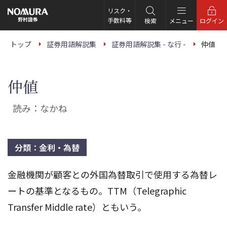
こ
の
リスク・
ペ
手数料等
検索
メニュー
ログイン
ー
ジ
の
トップ
証券用語解説集
証券用語解説集 - な行 -
仲値
本
文
へ
仲値
読み：なかね
分類：金利・為替
金融機関が顧客との外国為替取引で使用する為替レ
ートの基準となるもの。TTM（Telegraphic
Transfer Middle rate）ともいう。