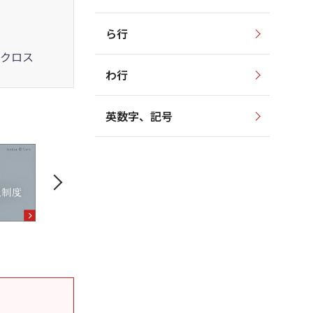
ら行
クロス
わ行
英数字、記号