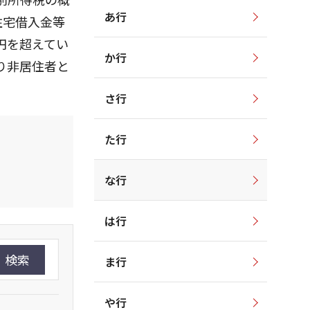
あ行
住宅借入金等
円を超えてい
か行
り非居住者と
さ行
た行
な行
は行
検索
ま行
や行