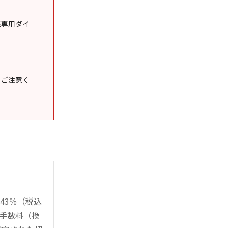
様専用ダイ
うご注意く
43％（税込
時手数料（換