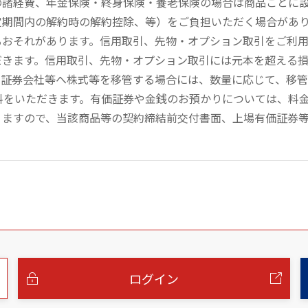
の諸経費、年金保険・終身保険・養老保険の場合は商品ごとに
定期間内の解約時の解約控除、等）をご負担いただく場合があ
るおそれがあります。信用取引、先物・オプション取引をご利
だきます。信用取引、先物・オプション取引には元本を超える
の証券会社等へ株式等を移管する場合には、数量に応じて、移
数料をいただきます。有価証券や金銭のお預かりについては、料
りますので、当該商品等の契約締結前交付書面、上場有価証券
ログイン