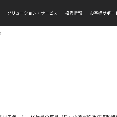
ソリューション・サービス
投資情報
お客様サポー
整
決まる年末に、従業員の毎月（日）の所得税及び復興特