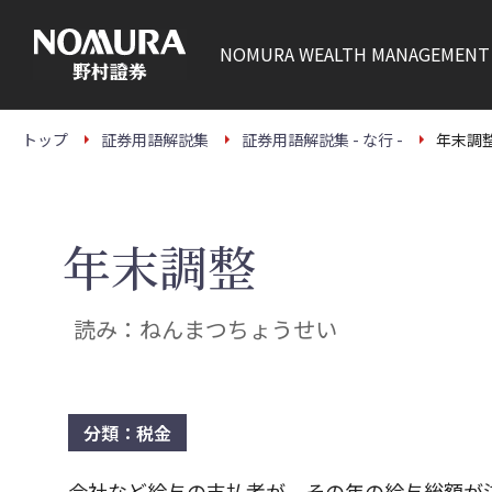
こ
の
ペ
NOMURA
WEALTH MANAGEMENT
ー
ジ
の
本
文
トップ
証券用語解説集
証券用語解説集 - な行 -
年末調
へ
年末調整
読み：ねんまつちょうせい
分類：税金
会社など給与の支払者が、その年の給与総額が