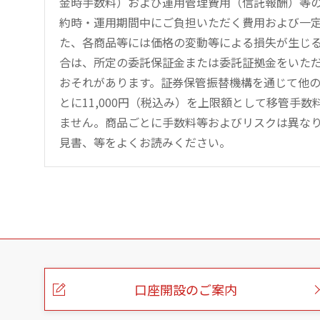
金時手数料）および運用管理費用（信託報酬）等
約時・運用期間中にご負担いただく費用および一
た、各商品等には価格の変動等による損失が生じ
合は、所定の委託保証金または委託証拠金をいた
おそれがあります。証券保管振替機構を通じて他
とに11,000円（税込み）を上限額として移管手
ません。商品ごとに手数料等およびリスクは異な
見書、等をよくお読みください。
こ
の
ペ
ー
口座開設のご案内
ジ
の
本