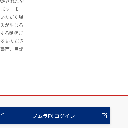
設定された契
ります。ま
用いただく場
損失が生じる
管する銘柄ご
金をいただき
等書面、目論
ノムラFX ログイン