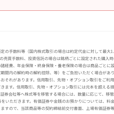
定の手数料等（国内株式取引の場合は約定代金に対して最大1.
））の売買手数料、投資信託の場合は銘柄ごとに設定された購入
の諸経費、年金保険・終身保険・養老保険の場合は商品ごとに
定期間内の解約時の解約控除、等）をご負担いただく場合があ
るおそれがあります。信用取引、先物・オプション取引をご利
だきます。信用取引、先物・オプション取引には元本を超える
の証券会社等へ株式等を移管する場合には、数量に応じて、移
数料をいただきます。有価証券や金銭のお預かりについては、料
りますので、当該商品等の契約締結前交付書面、上場有価証券