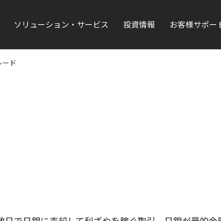
ソリューション・サービス
投資情報
お客様サポー
レード
数日で日銀に売却して利ざやを稼ぐ取引。日銀が量的金