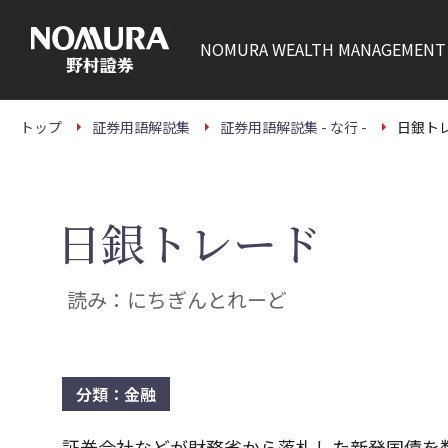
こ
の
ペ
NOMURA
WEALTH MANAGEMENT
ー
ジ
の
本
文
トップ
証券用語解説集
証券用語解説集 - な行 -
日銀ト
へ
日銀トレード
読み：にちぎんとれーど
分類：金融
証券会社などが財務省から落札した新発国債を