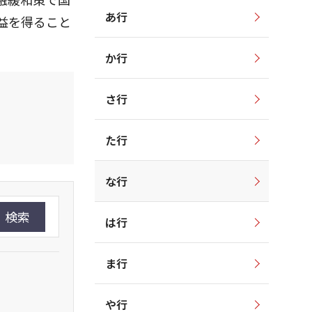
あ行
益を得ること
か行
さ行
た行
な行
検索
は行
ま行
や行