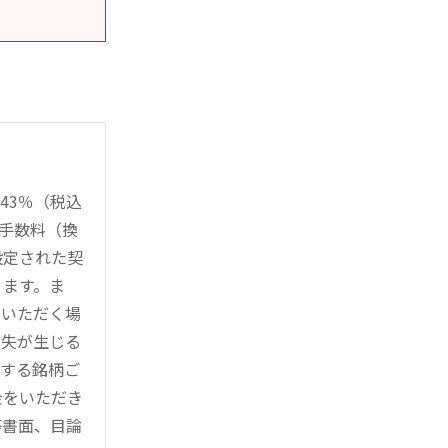
43％（税込
時手数料（換
設定された契
ります。ま
用いただく場
損失が生じる
管する銘柄ご
金をいただき
等書面、目論