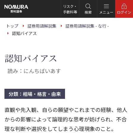
こ
の
リスク・
ペ
手数料等
検索
メニュー
ログイン
ー
ジ
の
トップ
証券用語解説集
証券用語解説集 - な行 -
本
認知バイアス
文
へ
認知バイアス
読み：にんちばいあす
分類：相場・格言・由来
直観や先入観、自らの願望やこれまでの経験、他人
からの影響によって論理的な思考が妨げられ、不合
理な判断や選択をしてしまう心理現象のこと。