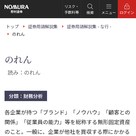
こ
の
リスク・
ペ
手数料等
検索
メニュー
ログイン
ー
ジ
の
トップ
証券用語解説集
証券用語解説集 - な行 -
本
のれん
文
へ
のれん
読み：のれん
分類：財務分析
各企業が持つ「ブランド」「ノウハウ」「顧客との
関係」「従業員の能力」等を総称する無形固定資産
のこと。一般に、企業が他社を買収する際にかかる