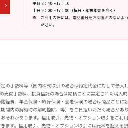
平日 8：40～17：10
土日 9：00～17：00（祝日・年末年始を除く）
ご利用の際には、電話番号をお間違えのないよ
ださい。
定の手数料等（国内株式取引の場合は約定代金に対して最大1.
））の売買手数料、投資信託の場合は銘柄ごとに設定された購入
の諸経費、年金保険・終身保険・養老保険の場合は商品ごとに
定期間内の解約時の解約控除、等）をご負担いただく場合があ
るおそれがあります。信用取引、先物・オプション取引をご利
だきます。信用取引、先物・オプション取引には元本を超える