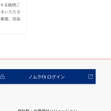
管する銘柄ご
金をいただき
等書面、目論
ノムラFX ログイン
自社株・出資持分ソリューション