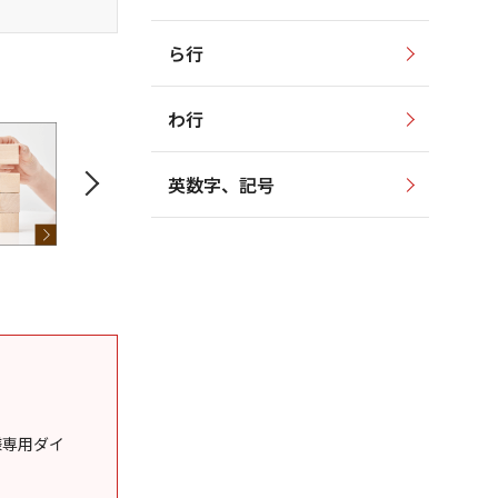
ら行
わ行
英数字、記号
様専用ダイ