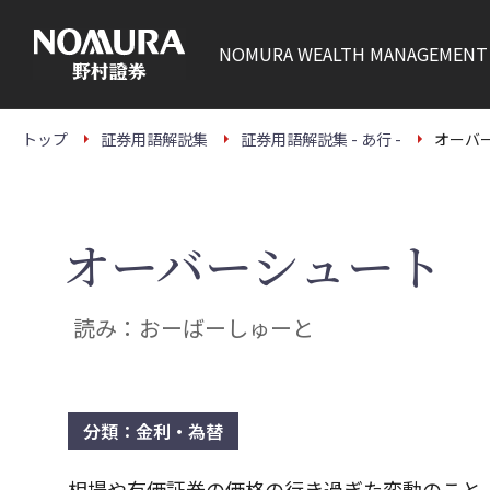
こ
の
ペ
NOMURA
WEALTH MANAGEMENT
ー
ジ
の
本
文
トップ
証券用語解説集
証券用語解説集 - あ行 -
オーバ
へ
オーバーシュート
読み：おーばーしゅーと
分類：金利・為替
相場や有価証券の価格の行き過ぎた変動のこと