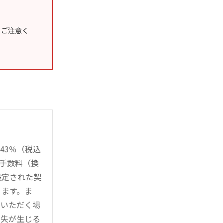
うご注意く
43％（税込
時手数料（換
設定された契
ります。ま
用いただく場
損失が生じる