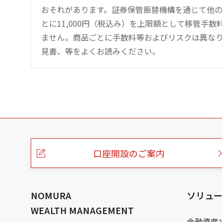
おそれがあります。証券保管振替機構を通じて他
とに11,000円（税込み）を上限額として移管手
ません。商品ごとに手数料等およびリスクは異な
見書、等をよくお読みください。
こ
の
ペ
ー
口座開設のご案内
ジ
の
本
文
へ
NOMURA
ソリュ
WEALTH MANAGEMENT
金融資産