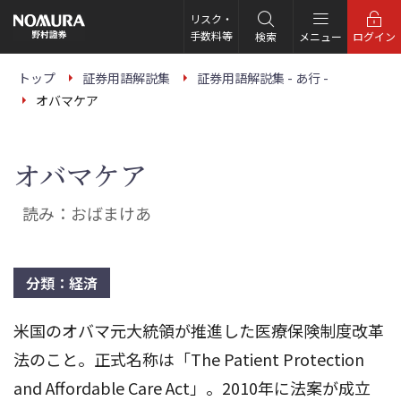
こ
の
リスク・
ペ
手数料等
検索
メニュー
ログイン
ー
ジ
の
トップ
証券用語解説集
証券用語解説集 - あ行 -
本
オバマケア
文
へ
オバマケア
読み：おばまけあ
分類：経済
米国のオバマ元大統領が推進した医療保険制度改革
法のこと。正式名称は「The Patient Protection
and Affordable Care Act」。2010年に法案が成立