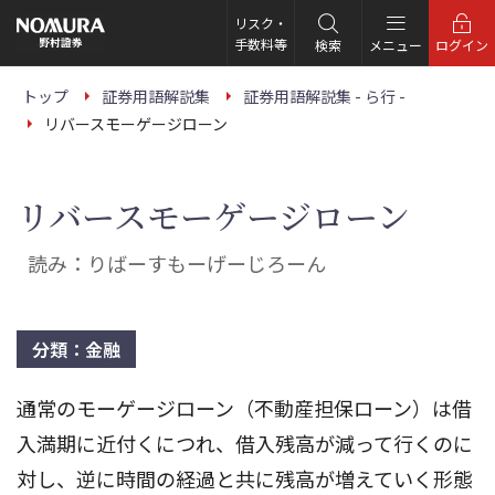
こ
の
リスク・
ペ
手数料等
検索
メニュー
ログイン
ー
ジ
の
トップ
証券用語解説集
証券用語解説集 - ら行 -
本
リバースモーゲージローン
文
へ
リバースモーゲージローン
読み：りばーすもーげーじろーん
分類：金融
通常のモーゲージローン（不動産担保ローン）は借
入満期に近付くにつれ、借入残高が減って行くのに
対し、逆に時間の経過と共に残高が増えていく形態