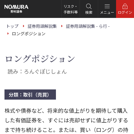
こ
の
リスク・
ペ
手数料等
検索
メニュー
ログイン
ー
ジ
の
トップ
証券用語解説集
証券用語解説集 - ら行 -
本
ロングポジション
文
へ
ロングポジション
読み：ろんぐぽじしょん
分類：取引（売買）
株式や債券など、将来的な値上がりを期待して購入
した有価証券を、すぐには売却せずに値上がりする
まで持ち続けること。または、買い（ロング）の持