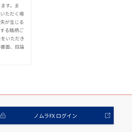
ります。ま
用いただく場
損失が生じる
管する銘柄ご
金をいただき
等書面、目論
ノムラFX ログイン