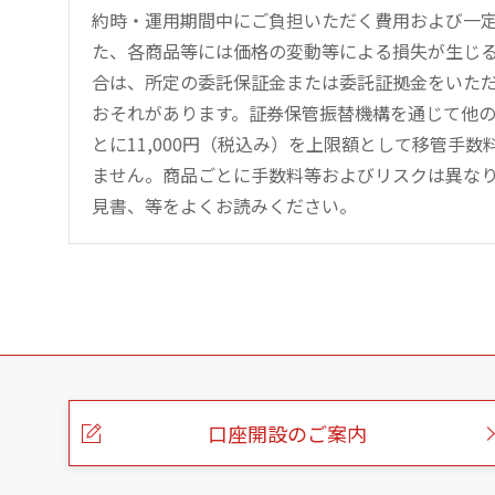
約時・運用期間中にご負担いただく費用および一
た、各商品等には価格の変動等による損失が生じ
合は、所定の委託保証金または委託証拠金をいた
おそれがあります。証券保管振替機構を通じて他
とに11,000円（税込み）を上限額として移管手
ません。商品ごとに手数料等およびリスクは異な
見書、等をよくお読みください。
こ
の
ペ
ー
口座開設のご案内
ジ
の
本
文