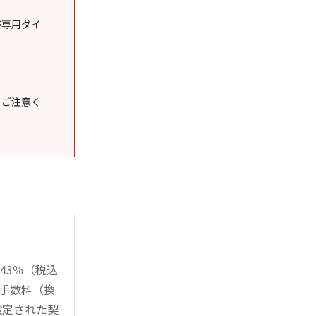
様専用ダイ
うご注意く
43％（税込
時手数料（換
設定された契