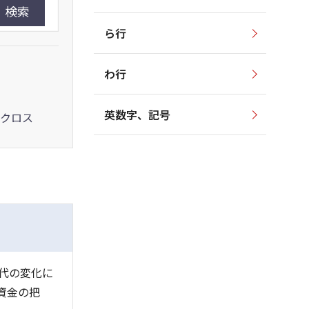
検索
ら行
わ行
英数字、記号
クロス
代の変化に
資金の把