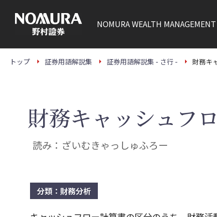
こ
の
ペ
NOMURA
WEALTH MANAGEMENT
ー
ジ
の
本
文
トップ
証券用語解説集
証券用語解説集 - さ行 -
財務キ
へ
財務キャッシュフ
読み：ざいむきゃっしゅふろー
分類：財務分析
キャッシュフロー計算書の区分のうち、財務活