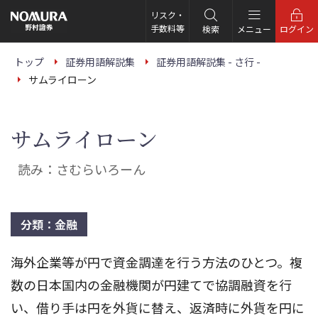
こ
の
リスク・
ペ
手数料等
検索
メニュー
ログイン
ー
ジ
の
トップ
証券用語解説集
証券用語解説集 - さ行 -
本
サムライローン
文
へ
サムライローン
読み：さむらいろーん
分類：金融
海外企業等が円で資金調達を行う方法のひとつ。複
数の日本国内の金融機関が円建てで協調融資を行
い、借り手は円を外貨に替え、返済時に外貨を円に