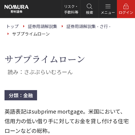
こ
の
リスク・
ペ
手数料等
検索
メニュー
ログイン
ー
ジ
の
トップ
証券用語解説集
証券用語解説集 - さ行 -
本
サブプライムローン
文
へ
サブプライムローン
読み：さぶぷらいむろーん
分類：金融
英語表記はsubprime mortgage。米国において、
信用力の低い借り手に対してお金を貸し付ける住宅
ローンなどの総称。