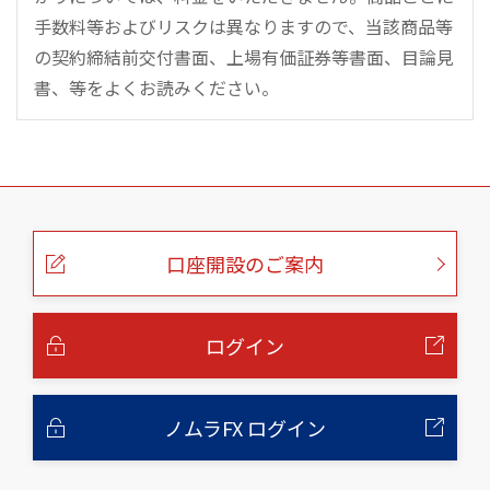
手数料等およびリスクは異なりますので、当該商品等
の契約締結前交付書面、上場有価証券等書面、目論見
書、等をよくお読みください。
こ
の
ペ
ー
口座開設のご案内
ジ
の
本
文
へ
ログイン
ノムラFX ログイン