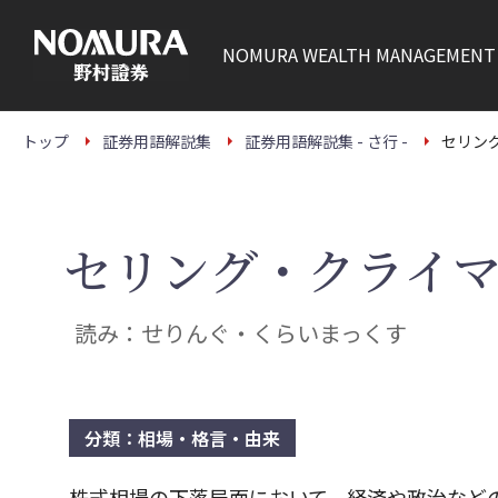
こ
の
ペ
NOMURA
WEALTH MANAGEMENT
ー
ジ
の
本
文
トップ
証券用語解説集
証券用語解説集 - さ行 -
セリン
へ
セリング・クライ
読み：せりんぐ・くらいまっくす
分類：相場・格言・由来
株式相場の下落局面において、経済や政治など