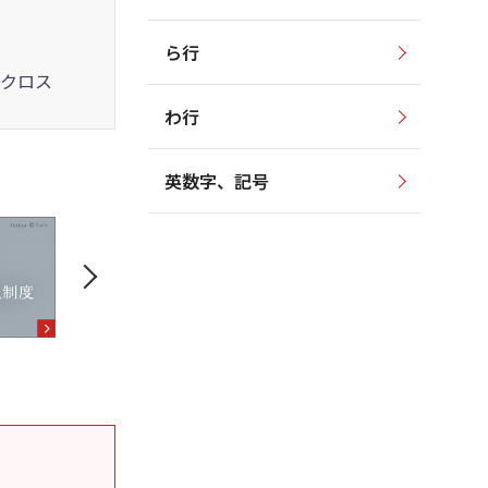
ら行
クロス
わ行
英数字、記号