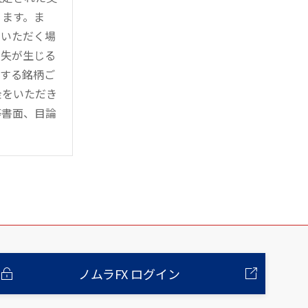
ります。ま
用いただく場
損失が生じる
管する銘柄ご
金をいただき
等書面、目論
ノムラFX ログイン