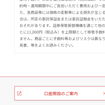
約時・運用期間中にご負担いただく費用および一
た、各商品等には価格の変動等による損失が生じ
合は、所定の委託保証金または委託証拠金をいた
おそれがあります。証券保管振替機構を通じて他
とに11,000円（税込み）を上限額として移管手
ません。商品ごとに手数料等およびリスクは異な
見書、等をよくお読みください。
こ
の
ペ
ー
口座開設のご案内
ジ
の
本
文