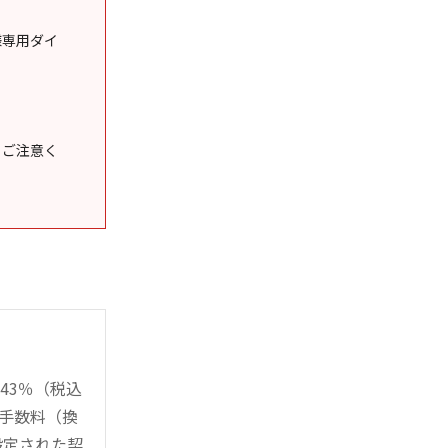
様専用ダイ
うご注意く
43％（税込
時手数料（換
設定された契