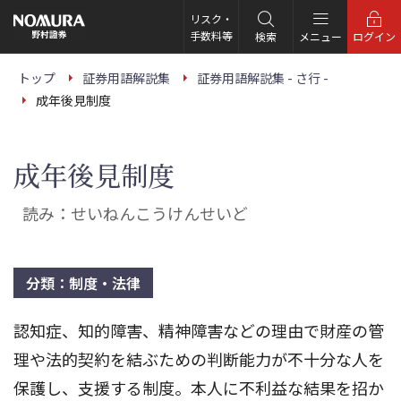
こ
の
リスク・
ペ
手数料等
検索
メニュー
ログイン
ー
ジ
の
トップ
証券用語解説集
証券用語解説集 - さ行 -
本
成年後見制度
文
へ
成年後見制度
読み：せいねんこうけんせいど
分類：制度・法律
認知症、知的障害、精神障害などの理由で財産の管
理や法的契約を結ぶための判断能力が不十分な人を
保護し、支援する制度。本人に不利益な結果を招か