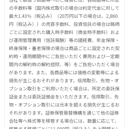
の手数料等（国内株式取引の場合は約定代金に対して
最大1.43％（税込み）（20万円以下の場合は、2,860
円（税込み））の売買手数料、投資信託の場合は銘柄
ごとに設定された購入時手数料（換金時手数料）およ
び運用管理費用（信託報酬）等の諸経費、年金保険・
終身保険・養老保険の場合は商品ごとに設定された契
約時・運用期間中にご負担いただく費用および一定期
間内の解約時の解約控除、等）をご負担いただく場合
があります。また、各商品等には価格の変動等による
損失が生じるおそれがあります。信用取引、先物・オ
プション取引をご利用いただく場合は、所定の委託保
証金または委託証拠金をいただきます。信用取引、先
物・オプション取引には元本を超える損失が生じるお
それがあります。証券保管振替機構を通じて他の証券
会社等へ株式等を移管する場合には、数量に応じて、
移管する銘柄ごとに11,000円（税込み）を上限額とし