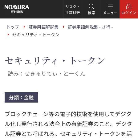
こ
の
リスク・
ペ
手数料等
検索
メニュー
ログイン
ー
ジ
の
トップ
証券用語解説集
証券用語解説集 - さ行 -
本
セキュリティ・トークン
文
へ
セキュリティ・トークン
読み：せきゅりてぃ・とーくん
分類：金融
ブロックチェーン等の電子的技術を使用してデジタ
ル化し発行される法令上の有価証券のこと。デジタ
ル証券とも呼ばれる。セキュリティ・トークンを活