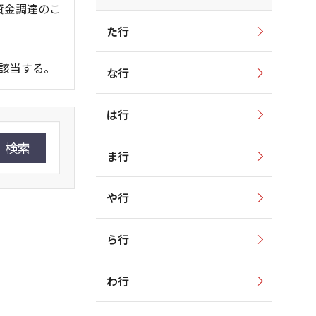
資金調達のこ
た行
該当する。
な行
は行
検索
ま行
や行
ら行
わ行