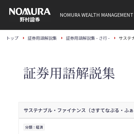
こ
の
ペ
NOMURA
WEALTH MANAGEMENT
ー
ジ
の
本
文
トップ
証券用語解説集
証券用語解説集 - さ行 -
サステ
へ
証券用語解説集
サステナブル・ファイナンス（さすてなぶる・ふぁ
分類：経済