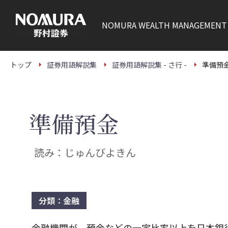
こ
の
ペ
NOMURA
WEALTH MANAGEMENT
ー
ジ
の
本
文
トップ
証券用語解説集
証券用語解説集 - さ行 -
準備預
へ
準備預金
読み：じゅんびよきん
分類：金融
金融機関が、預金などの一定比率以上を日本銀