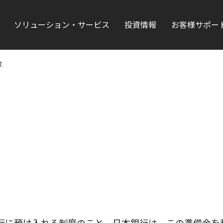
ソリューション・サービス
投資情報
お客様サポー
金
行に預け入れる制度のこと。日本銀行は、この準備金を