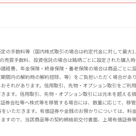
定の手数料等（国内株式取引の場合は約定代金に対して最大1.
））の売買手数料、投資信託の場合は銘柄ごとに設定された購入
の諸経費、年金保険・終身保険・養老保険の場合は商品ごとに
定期間内の解約時の解約控除、等）をご負担いただく場合があ
るおそれがあります。信用取引、先物・オプション取引をご利
だきます。信用取引、先物・オプション取引には元本を超える
の証券会社等へ株式等を移管する場合には、数量に応じて、移
数料をいただきます。有価証券や金銭のお預かりについては、料
りますので、当該商品等の契約締結前交付書面、上場有価証券