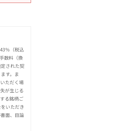
43％（税込
時手数料（換
設定された契
ります。ま
用いただく場
損失が生じる
管する銘柄ご
金をいただき
等書面、目論