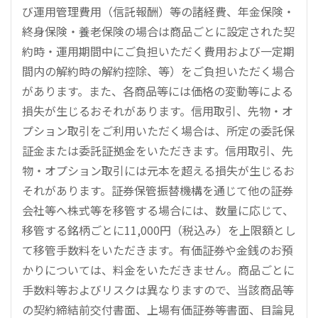
び運用管理費用（信託報酬）等の諸経費、年金保険・
終身保険・養老保険の場合は商品ごとに設定された契
約時・運用期間中にご負担いただく費用および一定期
間内の解約時の解約控除、等）をご負担いただく場合
があります。また、各商品等には価格の変動等による
損失が生じるおそれがあります。信用取引、先物・オ
プション取引をご利用いただく場合は、所定の委託保
証金または委託証拠金をいただきます。信用取引、先
物・オプション取引には元本を超える損失が生じるお
それがあります。証券保管振替機構を通じて他の証券
会社等へ株式等を移管する場合には、数量に応じて、
移管する銘柄ごとに11,000円（税込み）を上限額とし
て移管手数料をいただきます。有価証券や金銭のお預
かりについては、料金をいただきません。商品ごとに
手数料等およびリスクは異なりますので、当該商品等
の契約締結前交付書面、上場有価証券等書面、目論見