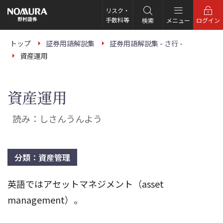
こ
の
リスク・
ペ
手数料等
検索
メニュー
ログイン
ー
ジ
の
トップ
証券用語解説集
証券用語解説集 - さ行 -
本
資産運用
文
へ
資産運用
読み：しさんうんよう
分類：資産管理
英語ではアセットマネジメント（asset
management）。