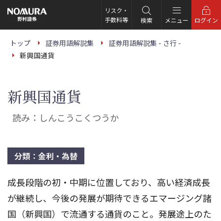
こ
の
リスク・
ペ
手数料等
検索
メニュー
ログイン
ー
ジ
の
トップ
証券用語解説集
証券用語解説集 - さ行 -
本
新興国通貨
文
へ
新興国通貨
読み：しんこうこくつうか
分類：金利・為替
成長段階の初・中期に位置しており、高い経済成長
が継続し、今後の発展が期待できるエマージング諸
国（新興国）で流通する通貨のこと。発展途上のた