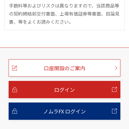
手数料等およびリスクは異なりますので、当該商品等
の契約締結前交付書面、上場有価証券等書面、目論見
書、等をよくお読みください。
こ
の
ペ
ー
口座開設のご案内
ジ
の
本
文
へ
ログイン
ノムラFX ログイン