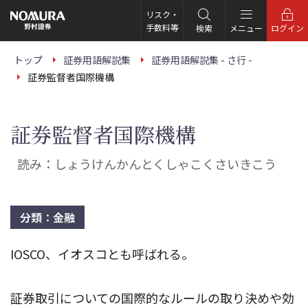
こ
の
リスク・
ペ
手数料等
検索
メニュー
ログイン
ー
ジ
の
トップ
証券用語解説集
証券用語解説集 - さ行 -
本
証券監督者国際機構
文
へ
証券監督者国際機構
読み：しょうけんかんとくしゃこくさいきこう
分類：金融
IOSCO、イオスコとも呼ばれる。
証券取引についての国際的なルールの取り決めや効