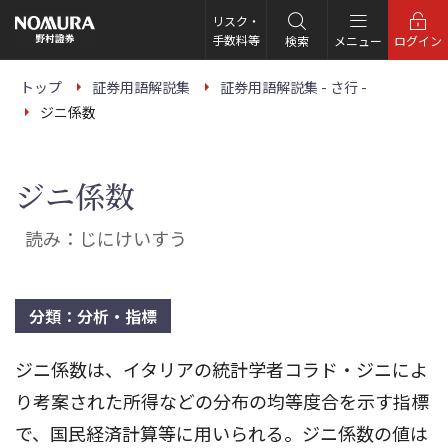
こ
の
リスク・
ペ
手数料等
検索
メニュー
ログイン
ー
ジ
の
トップ
証券用語解説集
証券用語解説集 - さ行 -
本
ジニ係数
文
へ
ジニ係数
読み：じにけいすう
分類：分析・指標
ジニ係数は、イタリアの統計学者コラド・ジニによ
り考案された所得などの分布の均等度合を示す指標
で、国民経済計算等に用いられる。ジニ係数の値は