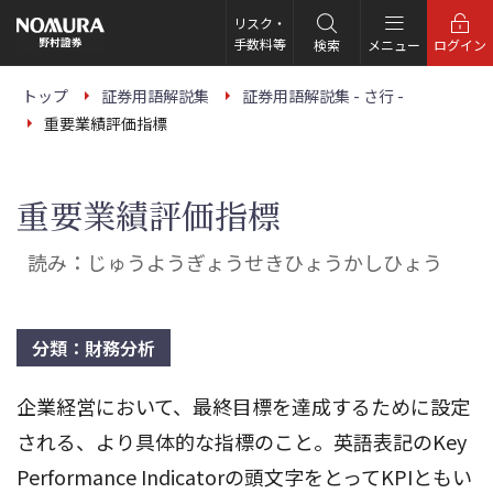
こ
の
リスク・
ペ
手数料等
検索
メニュー
ログイン
ー
ジ
の
トップ
証券用語解説集
証券用語解説集 - さ行 -
本
重要業績評価指標
文
へ
重要業績評価指標
読み：じゅうようぎょうせきひょうかしひょう
分類：財務分析
企業経営において、最終目標を達成するために設定
される、より具体的な指標のこと。英語表記のKey
Performance Indicatorの頭文字をとってKPIともい