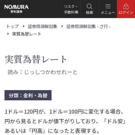
こ
の
リスク・
ペ
手数料等
検索
メニュー
ログイン
ー
ジ
の
トップ
証券用語解説集
証券用語解説集 - さ行 -
本
実質為替レート
文
へ
実質為替レート
読み：じっしつかわせれーと
分類：金利・為替
1ドル＝120円が、1ドル＝100円に変化する場合、
円から見るとドルが値下がりしており、「ドル安」
あるいは「円高」になったと表現する。